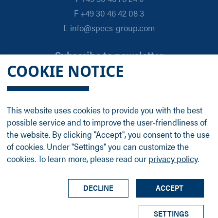
F +49 30 46 42 08 3
E info@specs-group.com
Subscribe to newsletter
COOKIE NOTICE
Email
*
This website uses cookies to provide you with the best
possible service and to improve the user-friendliness of
Follow us on
the website. By clicking "Accept", you consent to the use
of cookies. Under "Settings" you can customize the
cookies. To learn more, please read our
privacy policy
.
LinkedIn
Facebook
Contact
Group Profile
Terms
Legal Details
Privacy Policy
DECLINE
ACCEPT
© SPECS Surface Nano Analysis GmbH all rights
SETTINGS
reserved