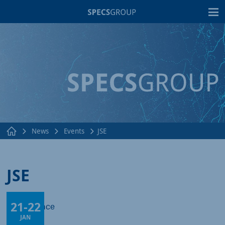
T
News
Events
JSE
JSE
21
-
22
Paris, France
JAN