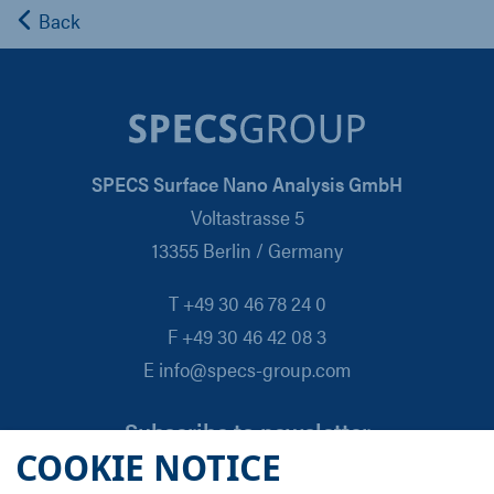
Back
SPECS Surface Nano Analysis GmbH
Voltastrasse 5
13355 Berlin / Germany
T +49 30 46 78 24 0
F +49 30 46 42 08 3
E info@specs-group.com
Subscribe to newsletter
COOKIE NOTICE
Email