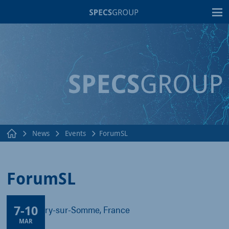
T
News
Events
ForumSL
ForumSL
7
-
10
Saint-Valery-sur-Somme, France
MAR