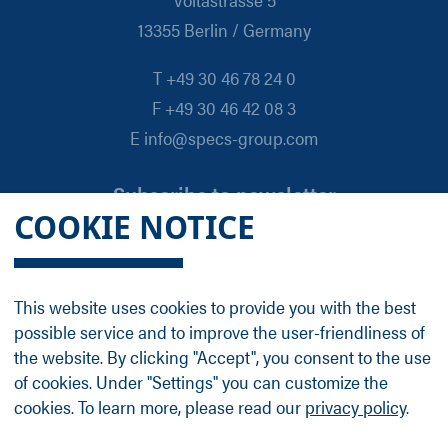
13355 Berlin / Germany
T +49 30 46 78 24 0
F +49 30 46 42 08 3
E info@specs-group.com
Subscribe to newsletter
COOKIE NOTICE
Email
*
This website uses cookies to provide you with the best
possible service and to improve the user-friendliness of
Follow us on
the website. By clicking "Accept", you consent to the use
of cookies. Under "Settings" you can customize the
cookies. To learn more, please read our
privacy policy
.
LinkedIn
Facebook